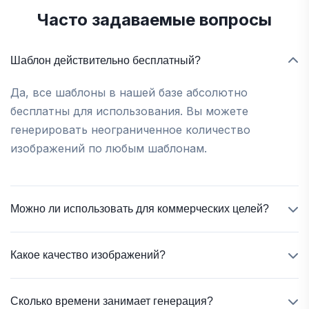
Часто задаваемые вопросы
Шаблон действительно бесплатный?
Да, все шаблоны в нашей базе абсолютно
бесплатны для использования. Вы можете
генерировать неограниченное количество
изображений по любым шаблонам.
Можно ли использовать для коммерческих целей?
Да, все сгенерированные изображения можно
Какое качество изображений?
использовать для коммерческих целей, включая
продажу на маркетплейсах и в интернет-
Изображения генерируются в высоком
магазинах.
Сколько времени занимает генерация?
разрешении до 3000×4000 пикселей с