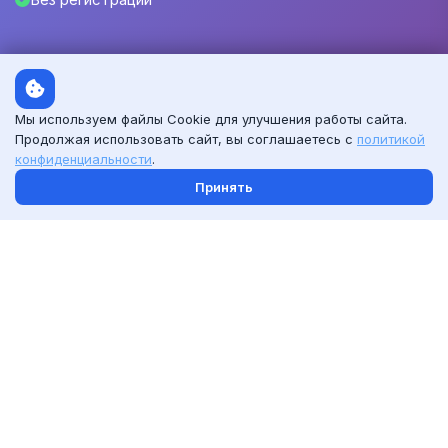
Мы используем файлы Cookie для улучшения работы сайта.
Продолжая использовать сайт, вы соглашаетесь с
политикой
Card
Ctr.ru
конфиденциальности
.
Принять
Генерация карточек маркетплейсов с помощью
нейросети для
Озон
, Вайлдберриз, Яндекс Маркет, Авито
и другие..
Ответы на отзывы
СВЯЗАТЬСЯ С НАМИ
Telegram
MAX
ai@cardctr.ru
Политика конфиденциальности