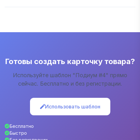
соотношением сторон 3:4, что идеально подходит
Обычно генерация одного изображения занимает
для всех популярных маркетплейсов.
около 30 секунд. Время может немного
варьироваться в зависимости от загруженности
серверов.
Готовы создать карточку товара?
Используйте шаблон "Подиум #4" прямо
сейчас. Бесплатно и без регистрации.
Использовать шаблон
Бесплатно
Быстро
Без регистрации