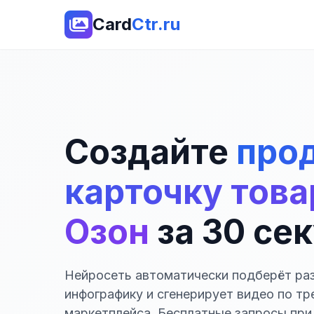
Card
Ctr.ru
Создайте
про
карточку това
Озон
за 30 се
Нейросеть автоматически подберёт р
инфографику и сгенерирует видео по т
маркетплейса. Бесплатные запросы при