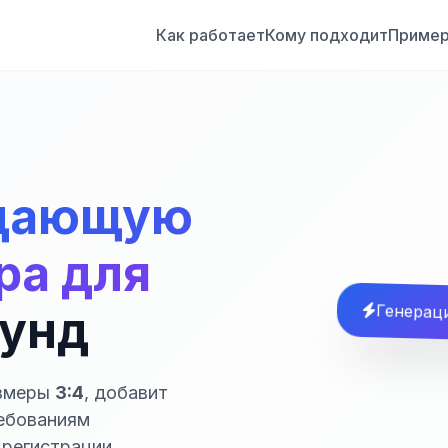
Как работает
Кому подходит
Приме
дающую
ра для
кунд
Генераци
азмеры
3:4
, добавит
ребованиям
 регистрации.