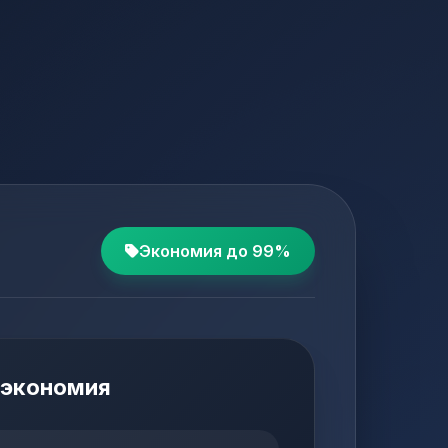
Экономия до
99
%
 экономия