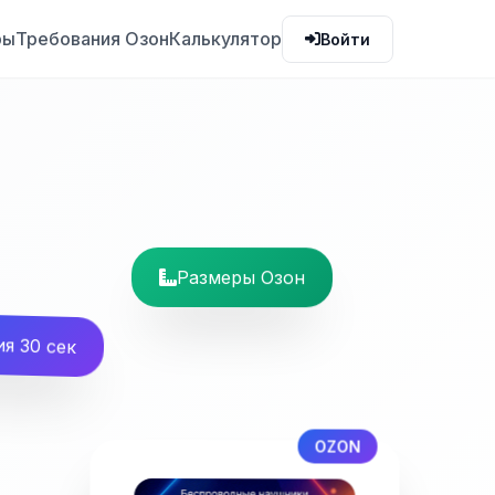
ры
Требования Озон
Калькулятор
Войти
Размеры Озон
я 30 сек
OZON