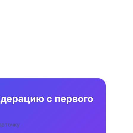
одерацию с первого
арточку