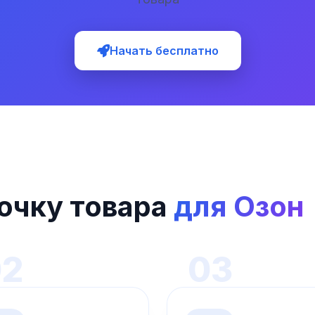
Начать бесплатно
точку товара
для Озон
02
03