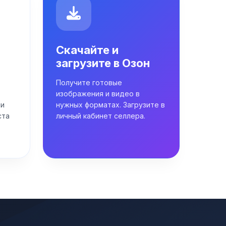
Скачайте и
загрузите в Озон
Получите готовые
изображения и видео в
ли
нужных форматах. Загрузите в
ста
личный кабинет селлера.