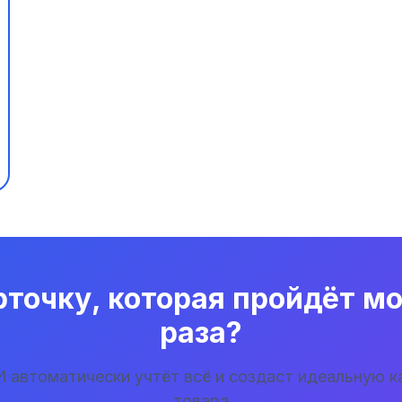
рточку, которая пройдёт м
раза?
 автоматически учтёт всё и создаст идеальную к
товара