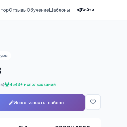
ятор
Отзывы
Обучение
Шаблоны
Войти
иумы
3
ов)
4543+ использований
Использовать шаблон