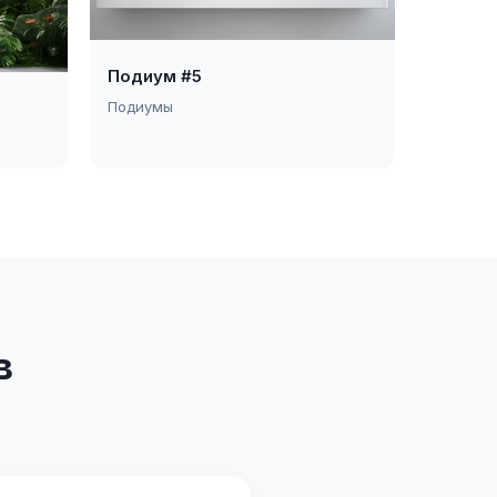
Подиум #5
Подиумы
в