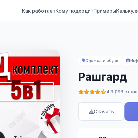
Как работает
Кому подходит
Примеры
Калькул
Одежда и обувь
Инф
Рашгард
4,9 (196 отзыв
Скачать