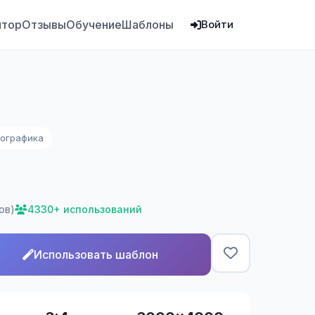
ятор
Отзывы
Обучение
Шаблоны
Войти
ографика
ов)
4330+ использований
Использовать шаблон