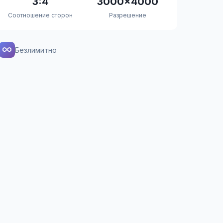
3:4
3000×4000
Соотношение сторон
Разрешение
Безлимитно