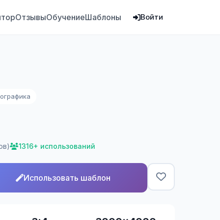
ятор
Отзывы
Обучение
Шаблоны
Войти
ографика
ов)
1316+ использований
Использовать шаблон