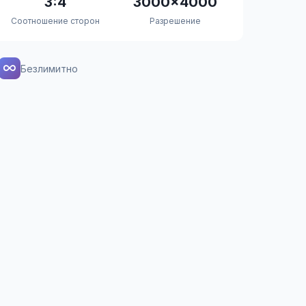
3:4
3000×4000
Соотношение сторон
Разрешение
Безлимитно