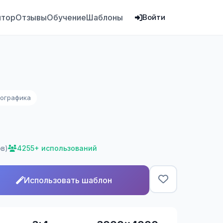
ятор
Отзывы
Обучение
Шаблоны
Войти
ографика
ов)
4255+ использований
Использовать шаблон