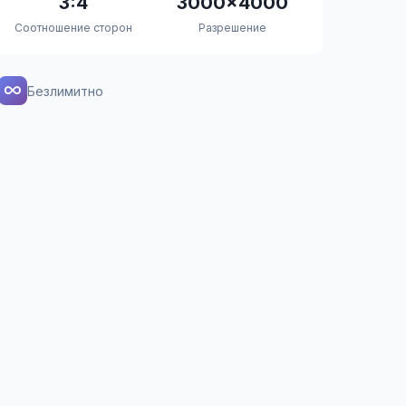
3:4
3000×4000
Соотношение сторон
Разрешение
Безлимитно