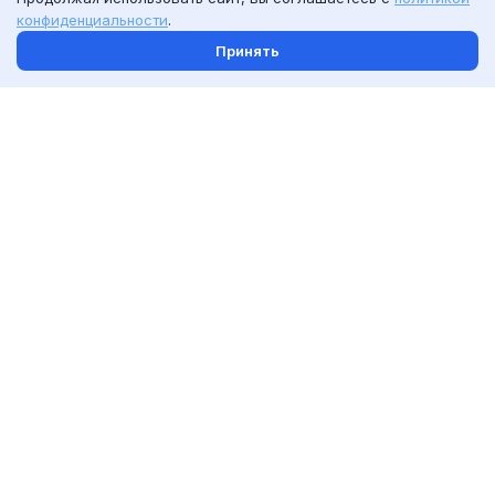
конфиденциальности
.
Принять
С человеком
рядом с моделью
Смотреть шаблоны
Крупный план
текстура, материал
Смотреть шаблоны