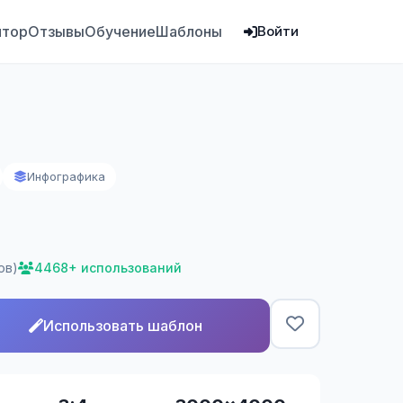
ятор
Отзывы
Обучение
Шаблоны
Войти
Инфографика
ов)
4468+ использований
Использовать шаблон