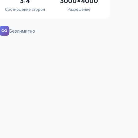
3:4
3000×4000
Соотношение сторон
Разрешение
Безлимитно