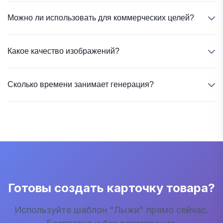
Можно ли использовать для коммерческих целей?
Да, все сгенерированные изображения можно
Какое качество изображений?
использовать для коммерческих целей, включая
продажу на маркетплейсах и в интернет-
Изображения генерируются в высоком
магазинах.
Сколько времени занимает генерация?
разрешении до 3000×4000 пикселей с
соотношением сторон 3:4, что идеально подходит
Обычно генерация одного изображения занимает
для всех популярных маркетплейсов.
около 30 секунд. Время может немного
варьироваться в зависимости от загруженности
серверов.
Готовы создать карточку товара?
Используйте шаблон "Лыжи" прямо сейчас.